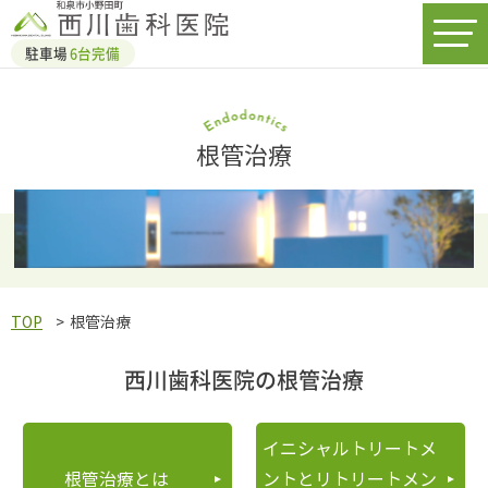
駐車場
6台完備
根管治療
TOP
根管治療
西川歯科医院の根管治療
イニシャルトリートメ
根管治療とは
ントとリトリートメン